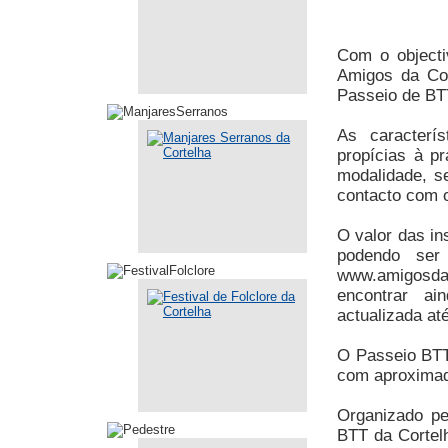
Com o objecti
Amigos da Co
Passeio de BT
As caracterí
propícias à p
modalidade, s
contacto com o 
O valor das in
podendo ser 
www.amigosdac
encontrar ai
actualizada at
O Passeio BTT
com aproximad
Organizado pe
BTT da Cortel